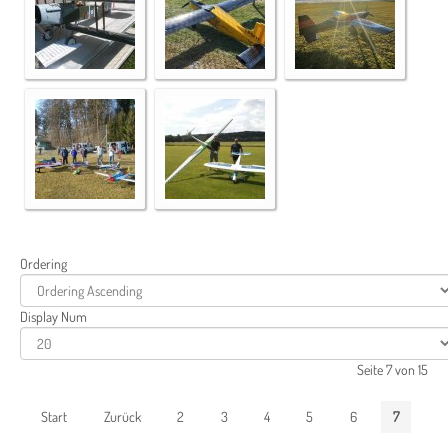
Ordering
Display Num
Seite 7 von 15
Start
Zurück
2
3
4
5
6
7