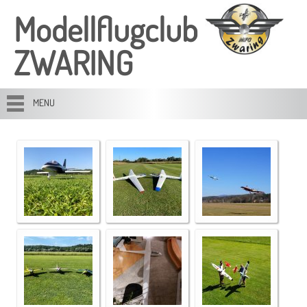
Modellflugclub
ZWARING
MENU