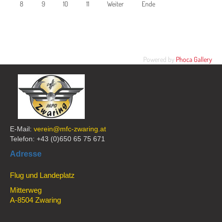
8
9
10
11
Weiter
Ende
Powered by
Phoca Gallery
E-Mail:
verein@mfc-zwaring.at
Telefon: +43 (0)650 65 75 671
Adresse
Flug und Landeplatz
Mitterweg
A-8504 Zwaring